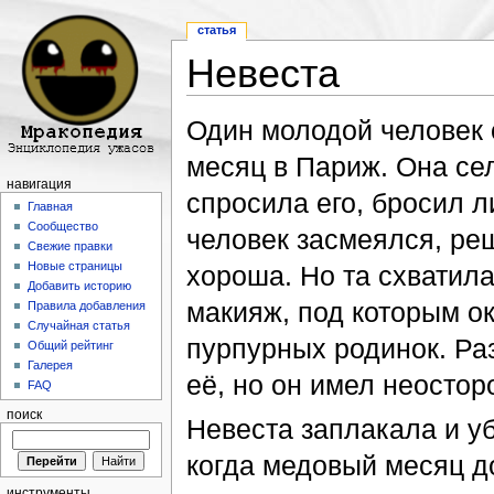
статья
Невеста
Перейти к:
навигация
,
поиск
Один молодой человек 
месяц в Париж. Она се
навигация
спросила его, бросил л
Главная
Сообщество
человек засмеялся, реш
Свежие правки
Новые страницы
хороша. Но та схватила
Добавить историю
макияж, под которым о
Правила добавления
Случайная статья
пурпурных родинок. Ра
Общий рейтинг
Галерея
её, но он имел неостор
FAQ
поиск
Невеста заплакала и у
когда медовый месяц д
инструменты