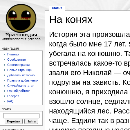
статья
На конях
Перейти к:
навигация
,
поиск
История эта произошла 
когда было мне 17 лет.
навигация
убегала на конюшню. Т
Главная
Сообщество
встречалась какое-то 
Свежие правки
Новые страницы
звали его Николай — о
Добавить историю
подругам на зависть. К
Правила добавления
Случайная статья
конюшню, я приходила к
Общий рейтинг
Галерея
взошло солнце, седлал
FAQ
находящийся лес. Расс
поиск
чаще. Ездили так в раз
инструменты