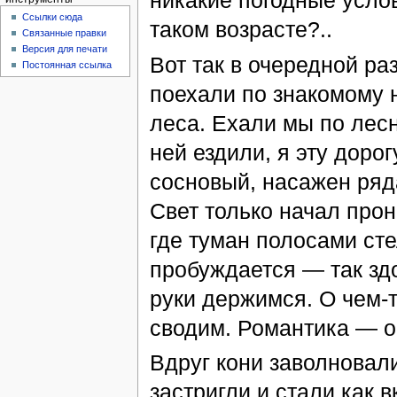
никакие погодные услов
Ссылки сюда
таком возрасте?..
Связанные правки
Версия для печати
Вот так в очередной ра
Постоянная ссылка
поехали по знакомому 
леса. Ехали мы по лесн
ней ездили, я эту дорог
сосновый, насажен ряд
Свет только начал прон
где туман полосами сте
пробуждается — так здо
руки держимся. О чем-т
сводим. Романтика — о
Вдруг кони заволновал
застригли и стали как