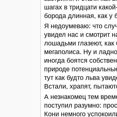
шагах в тридцати какой
борода длинная, как у 
Я недоумеваю: что слу
увидел нас и смотрит н
лошадьми глазеют, как 
мегаполиса. Ну и ладно
иногда боятся собствен
природе потенциальные 
тут как будто льва увид
Встали, храпят, пытают
А незнакомец тем време
поступил разумно: прос
Кони немного успокоили