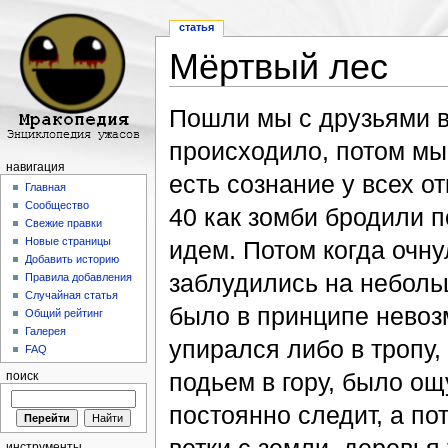
статья
Мёртвый лес
Перейти к:
навигация
,
поиск
Пошли мы с друзьями в
происходило, потом мы 
навигация
есть сознание у всех о
Главная
Сообщество
40 как зомби бродили по
Свежие правки
Новые страницы
идем. Потом когда очну
Добавить историю
заблудились на неболь
Правила добавления
Случайная статья
было в принципе невоз
Общий рейтинг
Галерея
упирался либо в тропу, 
FAQ
подьем в гору, было ощ
поиск
постоянно следит, а по
инструменты