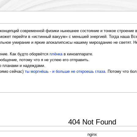
из концепций современной физики нынешнее состояние и тонкое строен
и может перейти в «истинный вакуум» с меньшей энергией. Тогда наша Вс
ельное умирание и яркие апокалипсисы нашему мирозданию не светят. Не
ение. Как будто оборвётся
плёнка
в киноаппарате.
ообщение, потому что я не успею его отправить.
о планами и надеждами.
прямо сейчас)
ты моргнёшь - и больше не откроешь глаза
. Потому что бол
404 Not Found
nginx