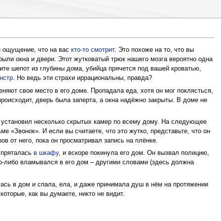
е ощущение, что на вас
кто-то смотрит
. Это похоже на то, что вы
рыли окна и двери. Этот жутковатый трюк нашего мозга вероятно одна
шите шепот из глубины дома, убийца прячется под вашей кроватью,
нстр
. Но ведь эти страхи иррациональны, правда?
няют свое место в его доме. Пропадала еда, хотя он мог поклясться,
происходит, дверь была заперта, а окна надёжно закрыты. В доме не
н установил несколько скрытых камер по всему дому. На следующее
ме «Звонок». И если вы считаете, что это жутко, представьте, что он
ов от него, пока он просматривал запись на плёнке.
 спряталась
в шкафу
, и вскоре покинула его дом. Он вызвал полицию,
то-либо вламывался в его дом – другими словами (здесь должна
сь в дом и спала, ела, и даже принимала душ в нём на протяжении
оторые, как вы думаете, никто не видит.