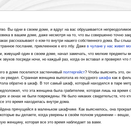
тво. Вы одни в своем доме, и вдруг на вас обрушивается непреодолимо
овека в вашем доме, даже несмотря на то, что вы совершенно точно зак
израках рассказывают о ком-то внутри нашего собственного дома. Вы слы
транное послание, приклеенное к его лбу. Даже
в чулане у нас живет мо
, живущий один в своем доме, начал замечать, что мелкие предметы ме
 звуков посреди ночи, но каждый раз, когда он вставал и проверял что 
него в доме поселился застенчивый
полтергейст
? Чтобы выяснить это, о
о он увидел. Странная женщина выползла из посудного
шкафа
как в филь
олзла обратно в шкаф. В тот самый шкаф, который находился в паре метр
редположил, что эта женщина была грабителем, которая лишь на время
верях и окнах не были повреждены. Не было никаких свидетельств, что к
се это время находилась внутри дома.
дена прячущейся в маленьком шкафчике. Как выяснилось, она прокрала
которые вы делаете, когда уверены в своём полном уединении – вещах, к
кую женщину, которая все это время наблюдает за вами.