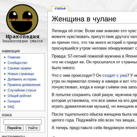
статья
Женщина в чулане
Перейти к:
навигация
,
поиск
Легенда об этом: Всем нам знакомо это чувс
можете чувствовать присутствие другого чел
из причин того, что так много историй о пр
проснувшийся утром человек обнаруживает с
навигация
Правда: 57-летний пожилой мужчина в Японии
Главная
что не съедал ее. Он просыпался от странных
Сообщество
было никого.
Свежие правки
Новые страницы
Что с ним происходит? Он
сходит с ума
? У 
Добавить историю
утро он перемотал пленку в камере и вот чт
Правила добавления
почувствовал, когда в конце съёмки она зап
Случайная статья
В попытке сохранить свой разум, мужчина п
Общий рейтинг
которая установила, что все замки на его д
Галерея
играть драматическая музыка), но женщина в
FAQ
После тщательного обыска женщина была най
поиск
целого года. Подумайте обо всех тех вещах, 
А теперь представьте себе бездомную японс
инструменты