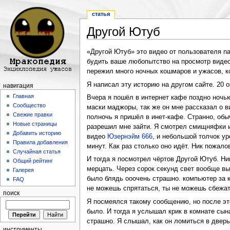
статья
Другой Ютуб
Перейти к:
навигация
,
поиск
«Другой Ютуб» это видео от пользователя na
будить ваше любопытство на просмотр видео.
пережил много ночных кошмаров и ужасов, к
Я написал эту историю на другом сайте. 20 
навигация
Главная
Вчера я пошёл в интернет кафе поздно ночью
Сообщество
маски маджоры, так же он мне рассказал о в
Свежие правки
полночь я пришёл в инет-кафе. Странно, обы
Новые страницы
разрешил мне зайти. Я смотрел смищняфки и 
Добавить историю
видео
Юзернэйм 666
, и небольшой толчок у
Правила добавления
минут. Как раз столько оно идёт. Ник пожало
Случайная статья
И тогда я посмотрел чёртов Другой Ютуб. Ни
Общий рейтинг
мерцать. Через сорок секунд свет вообще вы
Галерея
было блядь ооочень страшно. компьютер за к
FAQ
не можешь спрятаться, ты не можешь сбежат
поиск
Я посмеялся такому сообщению, но после этог
было. И тогда я услышал крик в комнате сын
страшно. Я слышал, как он ломиться в дверь
инструменты