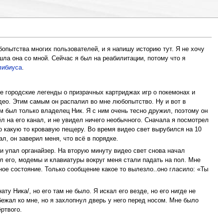
опытства многих пользователей, и я напишу историю тут. Я не хочу
шла она со мной. Сейчас я был на реабилитации, потому что я
либиуса
.
не городские легенды о призрачных картриджах игр о покемонах и
идео. Этим самым он распалил во мне любопытство. Ну и вот в
ам был только владелец Ник. Я с ним очень тесно дружил, поэтому он
л на его канал, и не увидел ничего необычного. Сначала я посмотрел
о какую то кровавую пещеру. Во время видео свет вырубился на 10
л, он заверил меня, что всё в порядке.
и упал органайзер. На вторую минуту видео свет снова начал
ал его, модемы и клавиатуры вокруг меня стали падать на пол. Мне
ое состояние. Только сообщение какое то вылезло..оно гласило: «Ты
у Ника/, но его там не было. Я искал его везде, но его нигде не
бежал ко мне, но я захлопнул дверь у него перед носом. Мне было
ёртвого.