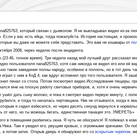
na825763, который связан с дьяволом. Я не выкладывал видео из-за люб
 Если у вас есть яйца, тогда пожалуйста. История настоящая, и произо
оторые вы даже не можете себе представить. Это вам не кошмары от
по
октября 2008, через неделю после инцидента.
 (23:46, точное время). Три недели назад мой лучший друг рассказал м
идео пользователя nana825763, хотя сам никогда не видел его или её в
чно такие заведения полны народу, особенно в полночь, но в тот день т
играл с ним в КоД 4, как вдруг вспомнил про того пользователя. Я зашё
ронил пенал со стола. Потом посмотрел видео Исследование пещеры, пр
вался мне на плохую работу световых приборов, и, хотя я очень нервнича
к ушёл дать сыну молоко, и пока я смотрел видео первую минуту, с полк
рубился, и тогда то началась чертовщина. Ник не отзывался, когда я зв
оторым я сидел взбесился, но через десять секунд вернулся в нормальн
ь от него, но ты можешь бегать..единственная панацея это..УМЕРЕТЬ»
о в помещении разбились окна. Я чуть не обосрался! Я побежал в комнат
а Ника. Там я увидел его, рвущим кровью, с огромными зрачками. Он по
, а потом затих. Открыв дверь я обнаружил его со
вскрытым черепом
, м