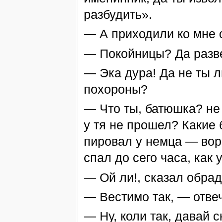
разбудить».
— А приходили ко мне 
— Покойницы? Да разв
— Эка дура! Да не ты 
похороны?
— Что ты, батюшка? не
у тя не прошел? Какие
пировал у немца — воро
спал до сего часа, как 
— Ой ли!, сказал обра
— Вестимо так, — отве
— Ну, коли так, давай 