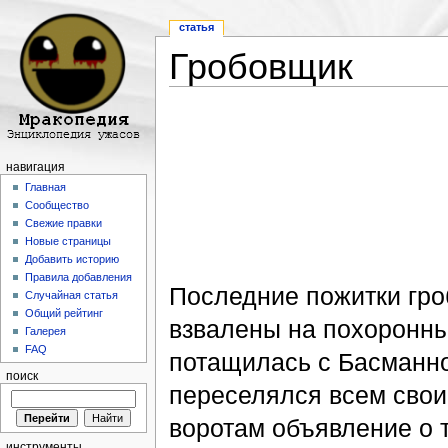
статья
Гробовщик
Перейти к:
навигация
,
поиск
навигация
Главная
Сообщество
Свежие правки
Новые страницы
Добавить историю
Правила добавления
Последние пожитки гр
Случайная статья
Общий рейтинг
взвалены на похоронные
Галерея
FAQ
потащилась с Басманно
поиск
переселялся всем свои
воротам объявление о т
инструменты