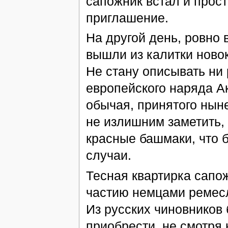
сапожник встал и прос
приглашение.
На другой день, ровно 
вышли из калитки новок
Не стану описывать ни
европейского наряда Ак
обычая, принятого нын
не излишним заметить,
красные башмаки, что 
случаи.
Тесная квартирка сапо
частию немцами ремесл
Из русских чиновников
приобрести, не смотря