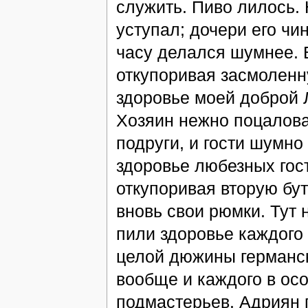
служить. Пиво лилось. 
уступал; дочери его чи
часу делался шумнее. 
откупоривая засмоленну
здоровье моей доброй 
Хозяин нежно поцалова
подруги, и гости шумно
здоровье любезных гост
откупоривая вторую бут
вновь свои рюмки. Тут 
пили здоровье каждого 
целой дюжины германск
вообще и каждого в осо
подмастерьев. Адриян п