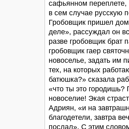
сафьянном переплете, п
в сем случае русскую п
Гробовщик пришел домой
деле», рассуждал он в
разве гробовщик брат 
гробовщик гаер святоч
новоселье, задать им пи
тех, на которых работа
батюшка?» сказала рабо
«что ты это городишь?
новоселие! Экая страст
Адриян, «и на завтраш
благодетели, завтра ве
послал». С этим словом