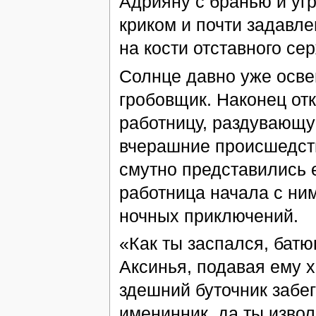
Адрияну с бранью и уг
криком и почти задавле
на кости отставного се
Солнце давно уже осве
гробовщик. Наконец от
работницу, раздувающу
вчерашние происшедств
смутно представились 
работница начала с ним
ночных приключений.
«Как ты заспался, бат
Аксинья, подавая ему х
здешний буточник забег
именинник, да ты извол