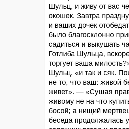
Шульц, и живу от вас че
окошек. Завтра праздн
и ваших дочек отобеда
было благосклонно при
садиться и выкушать ча
Готлиба Шульца, вскор
торгует ваша милость?
Шульц, «и так и сяк. П
не то, что ваш: живой б
живет». — «Сущая прав
живому не на что купить
босой; а нищий мертвец
беседа продолжалась у