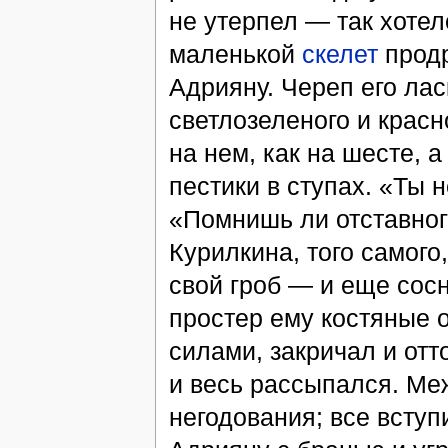
не утерпел — так хотел
маленькой
скелет
продр
Адрияну. Череп его ла
светлозеленого и красн
на нем, как на шесте, а
пестики в ступах. «Ты н
«Помнишь ли отставног
Курилкина, того самого,
свой гроб — и еще сос
простер ему костяные 
силами, закричал и отт
и весь рассыпался. Ме
негодования; все вступ