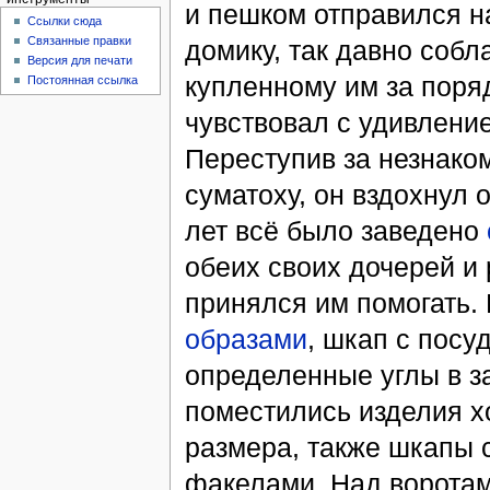
и пешком отправился н
Ссылки сюда
Связанные правки
домику, так давно соб
Версия для печати
купленному им за поря
Постоянная ссылка
чувствовал с удивление
Переступив за незнако
суматоху, он вздохнул 
лет всё было заведено
обеих своих дочерей и 
принялся им помогать.
образами
, шкап с посу
определенные углы в за
поместились изделия хо
размера, также шкапы 
факелами. Над ворота