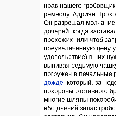
нрав нашего гробовщик
ремеслу. Адриян Прохо
Он разрешал молчание р
дочерей, когда застава
прохожих, или чтоб за
преувеличенную цену у 
удовольствие) в них ну
выпивая седьмую чашк
погружен в печальные
дожде
, который, за не
похороны отставного бр
многие шляпы покороб
ибо давний запас гробо