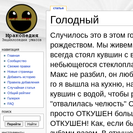
статья
Голодный
Перейти к:
навигация
,
поиск
Случилось это в этом год
рождеством. Мы живем
навигация
всегда стоял кувшин с 
Главная
Сообщество
небьющегося стеклопла
Свежие правки
Новые страницы
Макс не разбил, он люб
Добавить историю
го я вышла на кухню, н
Правила добавления
Случайная статья
кувшин с водой, чтобы 
Общий рейтинг
Галерея
"отвалилась челюсть" О
FAQ
просто ОТКУШЕН большо
поиск
ОТКУШЕН! Как, если бы
инструменты