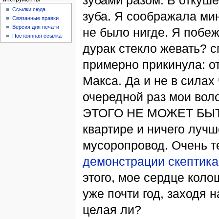
зубами разом. В откуше
Ссылки сюда
зуба. Я соображала мин
Связанные правки
Версия для печати
не было нигде. Я побеж
Постоянная ссылка
дурак стекло жевать? сп
примерно прикинула: о
Макса. Да и не в силах 
очередной раз мои воло
ЭТОГО НЕ МОЖЕТ БЫТЬ.
квартире и ничего лучш
мусоропровод. Очень т
демонстрации скептик
этого, мое сердце коло
уже почти год, заходя н
целая ли?