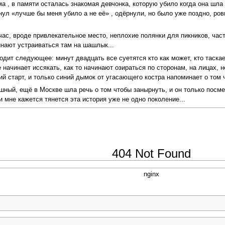
 , в памяти осталась знакомая девчонка, которую убило когда она шла 
нул «лучше бы меня убило а не её» , одёрнули, но было уже поздно, ров
йчас, вроде привлекательное место, неплохие полянки для пикников, час
инают устраиваться там на шашлык...
ит следующее: минут двадцать все суетятся кто как может, кто таскает 
 начинает иссякать, как то начинают озираться по сторонам, на лицах, 
й старт, и только синий дымок от угасающего костра напоминает о том 
ный, ещё в Москве шла речь о том чтобы занырнуть, и он только посмеив
 мне кажется тянется эта история уже не одно поколение...
404 Not Found
nginx