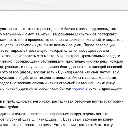
чувствовать что-то нехорошее, и чем ближе к нему подходишь, тем
сто мельничный омут, забытый, заброшенный,скрытый от постороних
и лезть в его прошлое, то со слов стариков он копаный, и когда-то в
а цепях, и кормили чуть ли не целыми овцами. После революции
 месте гидроэлектростанцию, которая славно просуществовала
ончательно испортить это место, был построен крахмальный завод, с
й вечно протекающими отстойниками кристально чистую реку, которая
атар, русских, и получившая взамен благодарности стекающий вонючий
то озеро (назову его как есть - Бучило) белое как снег летом, всю
, судаков, лещей, десятикилограмовые рыбины казались мальками,
 радостью таскали сачками как из огромной бездонной бочки рыбу,
а с кривой удочкой из орешника,и банкой
червей
в руке, с дрожащими
 и труб, сдирал с него кожу, растаскивая бетонные плиты тракторами
вых дубов...
одится и думать, постоянно озираешься вокруг, ждёшь чего-то
в глубины! Есть … пятнадцать... . Есть сваи, забитые по краям
и есть страх плавать по нему. Есть молнии , которые бьют в эту