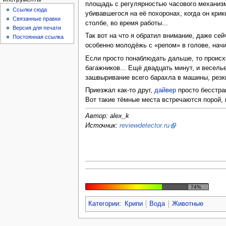
площадь с регулярностью часового механизма
Ссылки сюда
убивавшегося на её похоронах, когда он крик
Связанные правки
столбе, во время работы...
Версия для печати
Так вот на что я обратил внимание, даже се
Постоянная ссылка
особенно молодёжь с «репом» в голове, нач
Если просто понаблюдать дальше, то происход
багажников... Ещё двадцать минут, и веселье
зашвыривание всего барахла в машины, резки
Приезжал как-то друг,
дайвер
просто бесстраш
Вот такие тёмные места встречаются порой, и
Автор: alex_k
Источник:
reviewdetector.ru
74%
Категории
:
Крипи
Вода
Животные