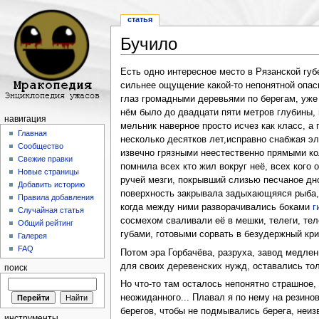
статья
Бучило
Перейти к:
навигация
,
поиск
Есть одно интересное место в Рязанской губ
сильнее ощущение какой-то непонятной опас
глаз громадными деревьями по берегам, уже 
нём было до двадцати пяти метров глубины,
навигация
мельник наверное просто исчез как класс, а
Главная
несколько десятков лет,исправно снабжая эл
Сообщество
извечно грязными неестественно прямыми ко
Свежие правки
помнила всех кто жил вокруг неё, всех кого
Новые страницы
ручей мезги, покрывший слизью песчаное дно
Добавить историю
поверхность закрывала задыхающяяся рыба, 
Правила добавления
когда между ними разворачивались боками
г
Случайная статья
сосмехом сваливали её в мешки, телеги, теле
Общий рейтинг
губами, готовыми сорвать в безудержный крик
Галерея
FAQ
Потом эра Горбачёва, разруха, завод медлен
для своих деревенских нужд, оставались тол
поиск
Но что-то там осталось непонятно страшное, 
неожиданного... Плавал я по нему на резино
берегов, чтобы не подмывались берега, неизв
инструменты