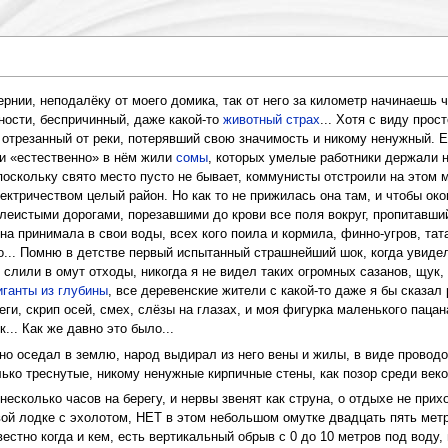
ернии, неподалёку от моего домика, так от него за километр начинаешь 
ности, беспричинный, даже какой-то
животный страх
... Хотя с виду про
отрезанный от реки, потерявший свою значимость и никому ненужный. Есл
 и «естественно» в нём жили
сомы
, которых умелые работники держали н
 поскольку свято место пусто не бывает, коммунисты отстроили на этом
ектричеством целый район. Но как то не прижилась она там, и чтобы ок
леистыми дорогами, порезавшими до крови все поля вокруг, пропитавши
 она принимала в свои воды, всех кого поила и кормила, финно-угров, т
... Помню в детстве первый испытанный страшнейший шок, когда увидел э
слили в омут отходы, никогда я не видел таких огромных сазанов, щук
иганты из глубины
, все деревенские жители с какой-то даже я бы сказал
ги, скрип осей, смех, слёзы на глазах, и моя фигурка маленького пацан
... Как же давно это было...
но оседал в землю, народ выдирал из него вены и жилы, в виде проводов
ько треснутые, никому ненужные кирпичные стены, как позор среди веко
несколько часов на берегу, и нервы звенят как струна, о отдыхе не прих
вой лодке с эхолотом, НЕТ в этом небольшом омутке двадцать пять метро
естно когда и кем, есть вертикальный обрыв с 0 до 10 метров под воду, 