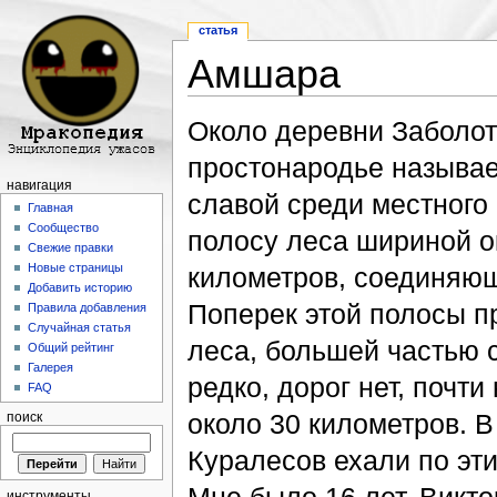
статья
Амшара
Перейти к:
навигация
,
поиск
Около деревни Заболоть
простонародье называе
навигация
славой среди местного
Главная
Сообщество
полосу леса шириной о
Свежие правки
Новые страницы
километров, соединяющ
Добавить историю
Поперек этой полосы п
Правила добавления
Случайная статья
леса, большей частью 
Общий рейтинг
Галерея
редко, дорог нет, почти
FAQ
около 30 километров. В
поиск
Куралесов ехали по эти
инструменты