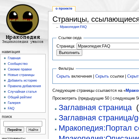
о проекте
Страницы, ссылающиеся
←
Мракопедия:FAQ
Перейти к:
навигация
,
поиск
Ссылки сюда
Страница:
навигация
Главная
Сообщество
Фильтры
Свежие правки
Новые страницы
Скрыть
включения |
Скрыть
ссылки |
Скрыт
Добавить историю
Правила добавления
Следующие страницы ссылаются на «
Мрако
Случайная статья
Общий рейтинг
Просмотреть (предыдущие 50 | следующие 50
Галерея
Заглавная страница
‎
(
FAQ
Заглавная страница/g
поиск
Мракопедия:Портал 
Мракопедия:Описани
инструменты